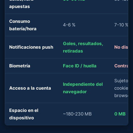
apuestas
Consumo
4-6 %
7-10 %
batería/hora
Goles, resultados,
Notificaciones push
No disp
retiradas
Biometría
Face ID / huella
Contras
Sujeto a
Independiente del
Acceso a la cuenta
cookies/
navegador
browser
Espacio en el
~180-230 MB
0 MB
dispositivo