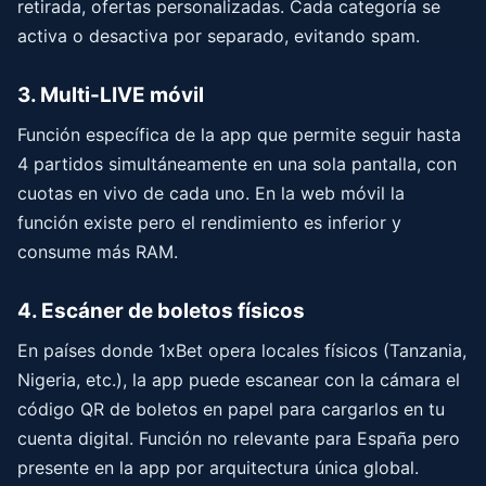
retirada, ofertas personalizadas. Cada categoría se
activa o desactiva por separado, evitando spam.
3. Multi-LIVE móvil
Función específica de la app que permite seguir hasta
4 partidos simultáneamente en una sola pantalla, con
cuotas en vivo de cada uno. En la web móvil la
función existe pero el rendimiento es inferior y
consume más RAM.
4. Escáner de boletos físicos
En países donde 1xBet opera locales físicos (Tanzania,
Nigeria, etc.), la app puede escanear con la cámara el
código QR de boletos en papel para cargarlos en tu
cuenta digital. Función no relevante para España pero
presente en la app por arquitectura única global.