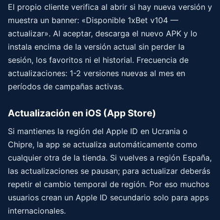
El propio cliente verifica al abrir si hay nueva versión y
muestra un banner: «Disponible 1xBet v104 —
actualizar». Al aceptar, descarga el nuevo APK y lo
instala encima de la versión actual sin perder la
sesión, los favoritos ni el historial. Frecuencia de
actualizaciones: 1-2 versiones nuevas al mes en
períodos de campañas activas.
Actualización en iOS (App Store)
Si mantienes la región del Apple ID en Ucrania o
Chipre, la app se actualiza automáticamente como
cualquier otra de la tienda. Si vuelves a región España,
las actualizaciones se pausan; para actualizar deberás
repetir el cambio temporal de región. Por eso muchos
usuarios crean un Apple ID secundario solo para apps
internacionales.