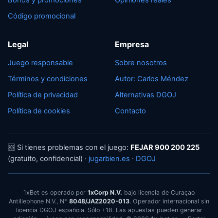
Bonos y promociones
Opiniones reales
Código promocional
Legal
Empresa
Juego responsable
Sobre nosotros
Términos y condiciones
Autor: Carlos Méndez
Política de privacidad
Alternativas DGOJ
Política de cookies
Contacto
🆘 Si tienes problemas con el juego:
FEJAR 900 200 225
(gratuito, confidencial) ·
jugarbien.es
·
DGOJ
1xBet es operado por
1xCorp N.V.
bajo licencia de Curaçao
Antillephone N.V., N°
8048/JAZ2020-013
. Operador internacional sin
licencia DGOJ española. Sólo +18. Las apuestas pueden generar