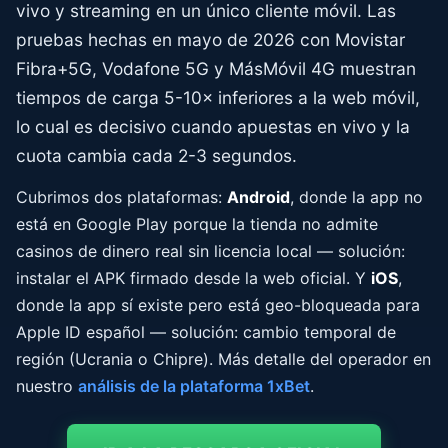
vivo y streaming en un único cliente móvil. Las
pruebas hechas en mayo de 2026 con Movistar
Fibra+5G, Vodafone 5G y MásMóvil 4G muestran
tiempos de carga 5-10× inferiores a la web móvil,
lo cual es decisivo cuando apuestas en vivo y la
cuota cambia cada 2-3 segundos.
Cubrimos dos plataformas:
Android
, donde la app no
está en Google Play porque la tienda no admite
casinos de dinero real sin licencia local — solución:
instalar el APK firmado desde la web oficial. Y
iOS
,
donde la app sí existe pero está geo-bloqueada para
Apple ID español — solución: cambio temporal de
región (Ucrania o Chipre). Más detalle del operador en
nuestro
análisis de la plataforma 1xBet
.