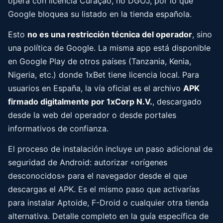
opera con licencia Curaçao, no DGOJ, por lo que
Google bloquea su listado en la tienda española.
Esto
no es una restricción técnica del operador
, sino
una política de Google. La misma app está disponible
en Google Play de otros países (Tanzania, Kenia,
Nigeria, etc.) donde 1xBet tiene licencia local. Para
usuarios en España, la vía oficial es el archivo
APK
firmado digitalmente por 1xCorp N.V.
, descargado
desde la web del operador o desde portales
informativos de confianza.
El proceso de instalación incluye un paso adicional de
seguridad de Android: autorizar «orígenes
desconocidos» para el navegador desde el que
descargas el APK. Es el mismo paso que activarías
para instalar Aptoide, F-Droid o cualquier otra tienda
alternativa. Detalle completo en la guía específica de