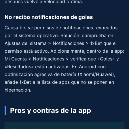
después vuelve a velocidad óptima.
No recibo notificaciones de goles
Causa típica: permisos de notificaciones revocados
por el sistema operativo. Solución: comprueba en
Ajustes del sistema > Notificaciones > 1xBet que el
permiso está activo. Adicionalmente, dentro de la app:
Mi Cuenta > Notificaciones > verifica que «Goles» y
«Resultados» están activadas. En Android con
optimización agresiva de batería (Xiaomi/Huawei),
añade 1xBet a la lista de apps que no se ponen en
hibernación.
Pros y contras de la app