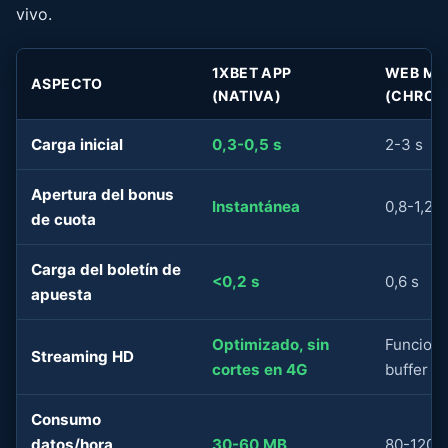
vivo.
1XBET APP
WEB MÓ
ASPECTO
(NATIVA)
(CHROM
Carga inicial
0,3-0,5 s
2-3 s
Apertura del bonus
Instantánea
0,8-1,2 s
de cuota
Carga del boletín de
<0,2 s
0,6 s
apuesta
Optimizado, sin
Funciona
Streaming HD
cortes en 4G
buffer e
Consumo
datos/hora
30-60 MB
80-120 