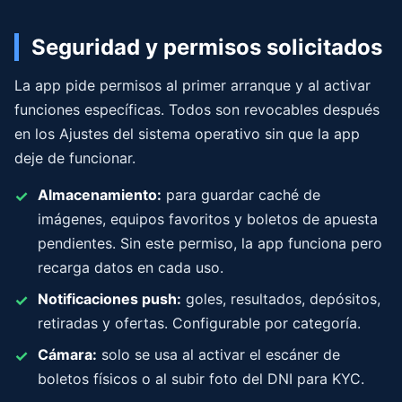
Seguridad y permisos solicitados
La app pide permisos al primer arranque y al activar
funciones específicas. Todos son revocables después
en los Ajustes del sistema operativo sin que la app
deje de funcionar.
Almacenamiento:
para guardar caché de
imágenes, equipos favoritos y boletos de apuesta
pendientes. Sin este permiso, la app funciona pero
recarga datos en cada uso.
Notificaciones push:
goles, resultados, depósitos,
retiradas y ofertas. Configurable por categoría.
Cámara:
solo se usa al activar el escáner de
boletos físicos o al subir foto del DNI para KYC.