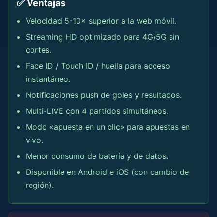
✅ Ventajas
Velocidad 5-10× superior a la web móvil.
Streaming HD optimizado para 4G/5G sin
cortes.
Face ID / Touch ID / huella para acceso
instantáneo.
Notificaciones push de goles y resultados.
Multi-LIVE con 4 partidos simultáneos.
Modo «apuesta en un clic» para apuestas en
vivo.
Menor consumo de batería y de datos.
Disponible en Android e iOS (con cambio de
región).