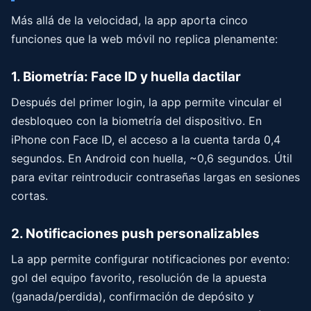
Más allá de la velocidad, la app aporta cinco
funciones que la web móvil no replica plenamente:
1. Biometría: Face ID y huella dactilar
Después del primer login, la app permite vincular el
desbloqueo con la biometría del dispositivo. En
iPhone con Face ID, el acceso a la cuenta tarda 0,4
segundos. En Android con huella, ~0,6 segundos. Útil
para evitar reintroducir contraseñas largas en sesiones
cortas.
2. Notificaciones push personalizables
La app permite configurar notificaciones por evento:
gol del equipo favorito, resolución de la apuesta
(ganada/perdida), confirmación de depósito y