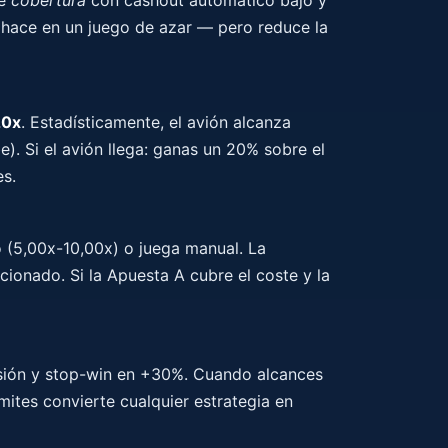
de
cobertura
con cashout automático bajo y
o hace en un juego de azar — pero reduce la
20x
. Estadísticamente, el avión alcanza
. Si el avión llega: ganas un 20% sobre el
es.
 (5,00x-10,00x) o juega manual. La
ionado. Si la Apuesta A cubre el coste y la
sesión y stop-win en +30%. Cuando alcances
mites convierte cualquier estrategia en