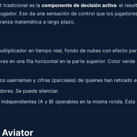
t tradicional es la
componente de decisión activa
: el resu
ugador. Eso da una sensación de control que los jugadore
eranza matemática a largo plazo.
ltiplicador en tiempo real, fondo de nubes con efecto para
es en una fila horizontal en la parte superior. Color verde
os usernames y cifras (parciales) de quienes han retirado e
dores. Se puede silenciar.
independientes (A y B) operables en la misma ronda. Ésta 
e Aviator