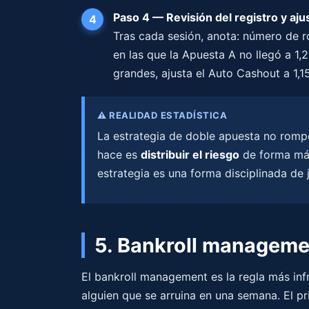
Paso 4 — Revisión del registro y aju
Tras cada sesión, anota: número de r
en las que la Apuesta A no llegó a 1,
grandes, ajusta el Auto Cashout a 1,
⚠️ REALIDAD ESTADÍSTICA
La estrategia de doble apuesta no rompe
hace es
distribuir el riesgo
de forma más 
estrategia es una forma disciplinada de j
5. Bankroll managemen
El bankroll management es la regla más inf
alguien que se arruina en una semana. El pr