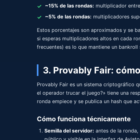
~15% de las rondas:
multiplicador entr
~5% de las rondas:
multiplicadores sup
Estos porcentajes son aproximados y se ba
si esperas multiplicadores altos en cada ro
frecuentes) es lo que mantiene un bankroll 
3. Provably Fair: cómo
Provably Fair es un sistema criptográfico 
el operador trucar el juego?» tiene una re
ronda empiece y se publica un hash que a
Cómo funciona técnicamente
Semilla del servidor:
antes de la ronda, 
público y visible en la interfaz de Aviat