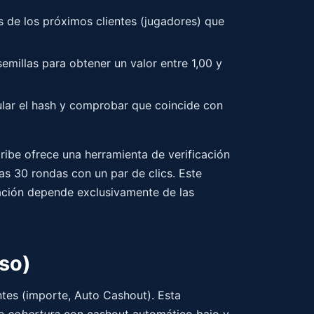
as de los próximos clientes (jugadores) que
semillas para obtener un valor entre 1,00 y
lcular el hash y comprobar que coincide con
pribe ofrece una herramienta de verificación
mas 30 rondas con un par de clics. Este
cación depende exclusivamente de las
aso)
tes (importe, Auto Cashout). Esta