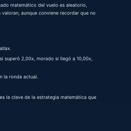
ltado matemático del vuelo es aleatorio,
s valoran, aunque conviene recordar que no
llax.
 si superó 2,00x, morado si llegó a 10,00x,
n la ronda actual.
es la clave de la estrategia matemática que