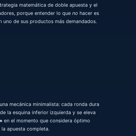
strategia matemática de doble apuesta y el
adores, porque entender lo que
no
hacer es
en uno de sus productos más demandados.
 una mecánica minimalista: cada ronda dura
 la esquina inferior izquierda y se eleva
»
en el momento que considera óptimo
e la apuesta completa.