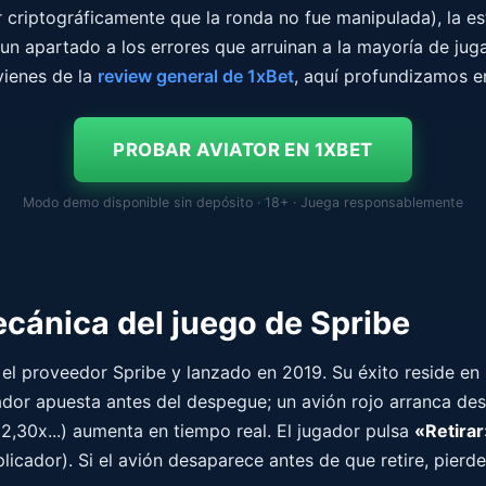
ar criptográficamente que la ronda no fue manipulada), la e
 apartado a los errores que arruinan a la mayoría de jug
vienes de la
review general de 1xBet
, aquí profundizamos 
PROBAR AVIATOR EN 1XBET
Modo demo disponible sin depósito · 18+ · Juega responsablemente
ecánica del juego de Spribe
el proveedor Spribe y lanzado en 2019. Su éxito reside en
dor apuesta antes del despegue; un avión rojo arranca desde
2,30x...) aumenta en tiempo real. El jugador pulsa
«Retirar
licador). Si el avión desaparece antes de que retire, pierd