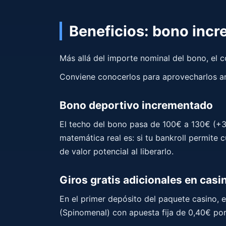
Beneficios: bono incr
Más allá del importe nominal del bono, el 
Conviene conocerlos para aprovecharlos a
Bono deportivo incrementado
El techo del bono pasa de 100€ a 130€ (+30
matemática real es: si tu bankroll permite
de valor potencial al liberarlo.
Giros gratis adicionales en casi
En el primer depósito del paquete casino, e
(Spinomenal) con apuesta fija de 0,40€ por