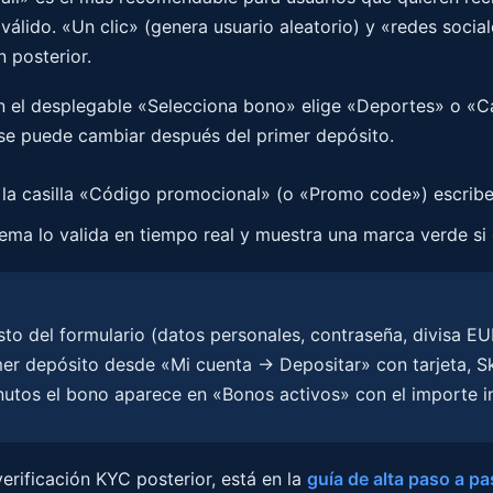
álido. «Un clic» (genera usuario aleatorio) y «redes socia
 posterior.
 el desplegable «Selecciona bono» elige «Deportes» o «Ca
se puede cambiar después del primer depósito.
la casilla «Código promocional» (o «Promo code») escri
tema lo valida en tiempo real y muestra una marca verde si 
esto del formulario (datos personales, contraseña, divisa EU
rimer depósito desde «Mi cuenta → Depositar» con tarjeta, Sk
inutos el bono aparece en «Bonos activos» con el importe 
verificación KYC posterior, está en la
guía de alta paso a p