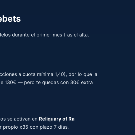
ebets
elos durante el primer mes tras el alta.
ciones a cuota mínima 1,40), por lo que la
l de 130€ — pero te quedas con 30€ extra
ros se activan en
Reliquary of Ra
r propio x35 con plazo 7 días.