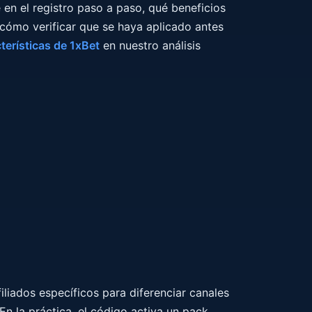
en el registro paso a paso, qué beneficios
y cómo verificar que se haya aplicado antes
terísticas de 1xBet
en nuestro análisis
iados específicos para diferenciar canales
En la práctica, el código activa un pack