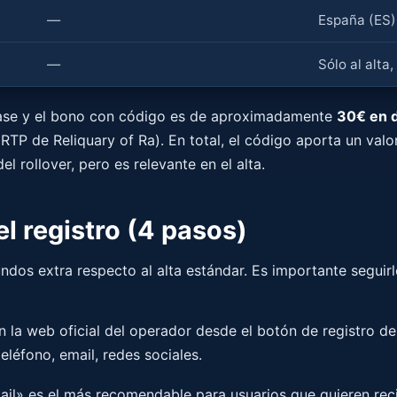
—
España (ES)
—
Sólo al alta
 base y el bono con código es de aproximadamente
30€ en 
TP de Reliquary of Ra). En total, el código aporta un valo
 rollover, pero es relevante en el alta.
l registro (4 pasos)
ndos extra respecto al alta estándar. Es importante seguirlo
n la web oficial del operador desde el botón de registro de
eléfono, email, redes sociales.
il» es el más recomendable para usuarios que quieren rec