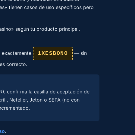
les» tienen casos de uso específicos pero
sino» según tu producto principal.
be exactamente
— sin
1XESBONO
es correcto.
R), confirma la casilla de aceptación de
rill, Neteller, Jeton o SEPA (no con
incrementado.
aso
.