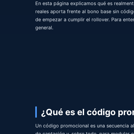
En esta página explicamos qué es realment
reales aporta frente al bono base sin códig
de empezar a cumplir el rollover. Para ente
general.
¿Qué es el código pro
Un código promocional es una secuencia alf
de captación y, sobre todo, para modular el