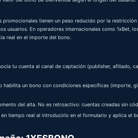
promocionales tienen un peso reducido por la restricción
os usuarios. En operadores internacionales como 1xBet, lo
ia real en el importe del bono.
ocia tu cuenta al canal de captación (publisher, afiliado, 
 habilita un bono con condiciones específicas (importe, gir
omento del alta. No es retroactivo: cuentas creadas sin có
 en tiempo real al introducirlo en el formulario y aplica el 