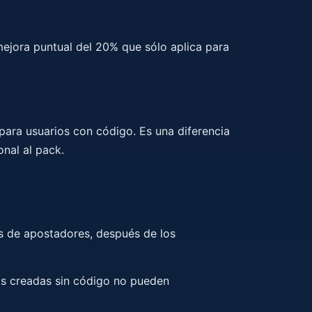
mejora puntual del 20% que sólo aplica para
para usuarios con código. Es una diferencia
nal al pack.
s de apostadores, después de los
tas creadas sin código no pueden