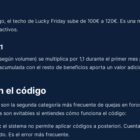
igo, el techo de Lucky Friday sube de 100€ a 120€. Es una 
activos.
1
egún volumen) se multiplica por 1,1 durante el primer mes 
acumulada con el resto de beneficios aporta un valor adicio
n el código
on la segunda categoría más frecuente de quejas en foro
 son evitables si entiendes cómo funciona el código:
:
el sistema no permite aplicar códigos a posteriori. Cuen
do. Es el error más frecuente.