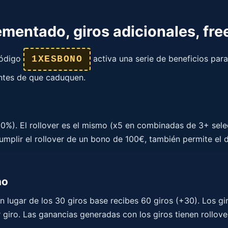
ementado, giros adicionales, fre
código
activa una serie de beneficios paral
1XESBONO
ntes de que caduquen.
%). El rollover es el mismo (x5 en combinadas de 3+ selec
 cumplir el rollover de un bono de 100€, también permite e
no
n lugar de los 30 giros base recibes 60 giros (+30). Los gi
 giro. Las ganancias generadas con los giros tienen rollove