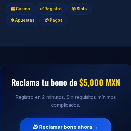
🎰 Casino
✅ Registro
🎲 Slots
⚽ Apuestas
💳 Pagos
Reclama tu bono de
$5,000 MXN
Registro en 2 minutos. Sin requisitos mínimos
complicados.
🎁 Reclamar bono ahora →