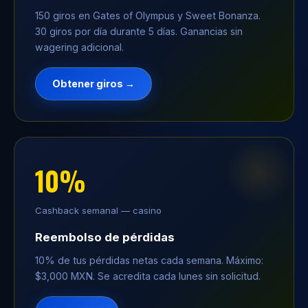
150 giros en Gates of Olympus y Sweet Bonanza.
30 giros por día durante 5 días. Ganancias sin
wagering adicional.
Obtener giros →
10%
Cashback semanal — casino
Reembolso de pérdidas
10% de tus pérdidas netas cada semana. Máximo:
$3,000 MXN. Se acredita cada lunes sin solicitud.