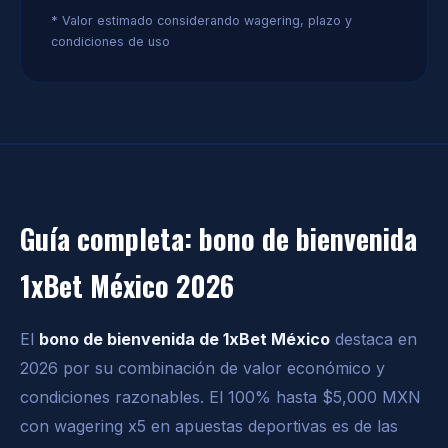
* Valor estimado considerando wagering, plazo y
condiciones de uso
Guía completa: bono de bienvenida
1xBet México 2026
El
bono de bienvenida de 1xBet México
destaca en
2026 por su combinación de valor económico y
condiciones razonables. El 100% hasta $5,000 MXN
con wagering x5 en apuestas deportivas es de las