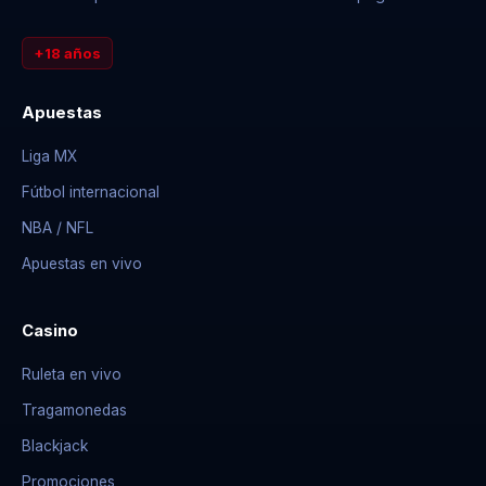
+18 años
Apuestas
Liga MX
Fútbol internacional
NBA / NFL
Apuestas en vivo
Casino
Ruleta en vivo
Tragamonedas
Blackjack
Promociones