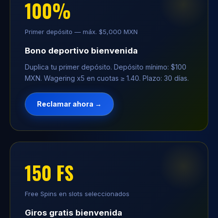
100%
Primer depósito — máx. $5,000 MXN
Bono deportivo bienvenida
Duplica tu primer depósito. Depósito mínimo: $100
MXN. Wagering x5 en cuotas ≥ 1.40. Plazo: 30 días.
Reclamar ahora →
150 FS
Free Spins en slots seleccionados
Giros gratis bienvenida