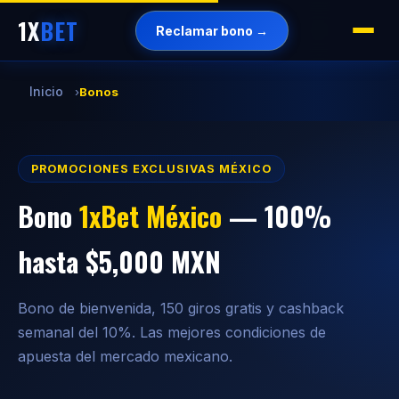
1X
BET
Reclamar bono →
Inicio
›
Bonos
PROMOCIONES EXCLUSIVAS MÉXICO
Bono
1xBet México
— 100%
hasta $5,000 MXN
Bono de bienvenida, 150 giros gratis y cashback
semanal del 10%. Las mejores condiciones de
apuesta del mercado mexicano.