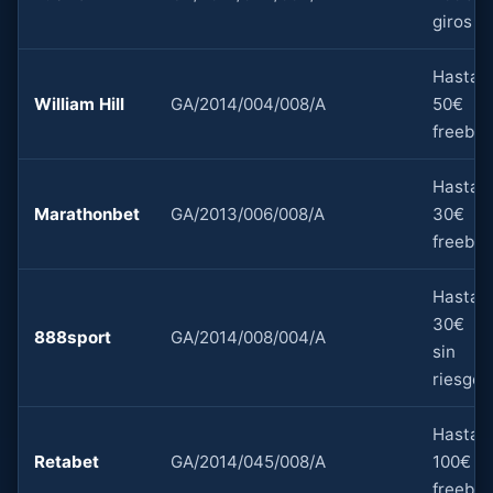
giros
Hasta
William Hill
GA/2014/004/008/A
50€
freebet
Hasta
Marathonbet
GA/2013/006/008/A
30€
freebet
Hasta
30€
888sport
GA/2014/008/004/A
sin
riesgo
Hasta
Retabet
GA/2014/045/008/A
100€
freebet