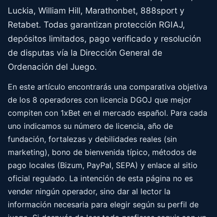
Luckia, William Hill, Marathonbet, 888sport y
Retabet. Todas garantizan protección RGIAJ,
depósitos limitados, pago verificado y resolución
de disputas vía la Dirección General de
Ordenación del Juego.
En este artículo encontrarás una comparativa objetiva
de los 8 operadores con licencia DGOJ que mejor
compiten con 1xBet en el mercado español. Para cada
uno indicamos su número de licencia, año de
fundación, fortalezas y debilidades reales (sin
marketing), bono de bienvenida típico, métodos de
pago locales (Bizum, PayPal, SEPA) y enlace al sitio
oficial regulado. La intención de esta página no es
vender ningún operador, sino dar al lector la
información necesaria para elegir según su perfil de