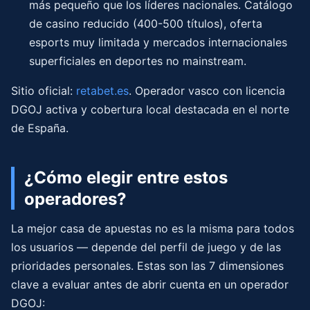
más pequeño que los líderes nacionales. Catálogo
de casino reducido (400-500 títulos), oferta
esports muy limitada y mercados internacionales
superficiales en deportes no mainstream.
Sitio oficial:
retabet.es
. Operador vasco con licencia
DGOJ activa y cobertura local destacada en el norte
de España.
¿Cómo elegir entre estos
operadores?
La mejor casa de apuestas no es la misma para todos
los usuarios — depende del perfil de juego y de las
prioridades personales. Estas son las 7 dimensiones
clave a evaluar antes de abrir cuenta en un operador
DGOJ: