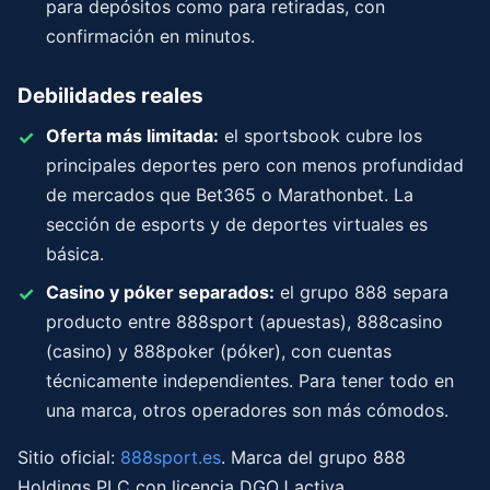
para depósitos como para retiradas, con
confirmación en minutos.
Debilidades reales
Oferta más limitada:
el sportsbook cubre los
principales deportes pero con menos profundidad
de mercados que Bet365 o Marathonbet. La
sección de esports y de deportes virtuales es
básica.
Casino y póker separados:
el grupo 888 separa
producto entre 888sport (apuestas), 888casino
(casino) y 888poker (póker), con cuentas
técnicamente independientes. Para tener todo en
una marca, otros operadores son más cómodos.
Sitio oficial:
888sport.es
. Marca del grupo 888
Holdings PLC con licencia DGOJ activa.