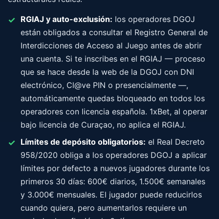
RGIAJ y auto-exclusión:
los operadores DGOJ
están obligados a consultar el Registro General de
Interdicciones de Acceso al Juego antes de abrir
una cuenta. Si te inscribes en el RGIAJ — proceso
que se hace desde la web de la DGOJ con DNI
electrónico, Cl@ve PIN o presencialmente —,
automáticamente quedas bloqueado en todos los
operadores con licencia española. 1xBet, al operar
bajo licencia de Curaçao, no aplica el RGIAJ.
Límites de depósito obligatorios:
el Real Decreto
958/2020 obliga a los operadores DGOJ a aplicar
límites por defecto a nuevos jugadores durante los
primeros 30 días: 600€ diarios, 1.500€ semanales
y 3.000€ mensuales. El jugador puede reducirlos
cuando quiera, pero aumentarlos requiere un