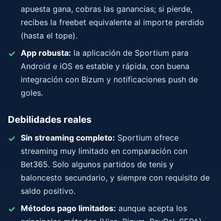
apuesta gana, cobras las ganancias; si pierde,
recibes la freebet equivalente al importe perdido
(hasta el tope).
App robusta:
la aplicación de Sportium para
Android e iOS es estable y rápida, con buena
integración con Bizum y notificaciones push de
goles.
Debilidades reales
Sin streaming completo:
Sportium ofrece
streaming muy limitado en comparación con
Bet365. Solo algunos partidos de tenis y
baloncesto secundario, y siempre con requisito de
saldo positivo.
Métodos pago limitados:
aunque acepta los