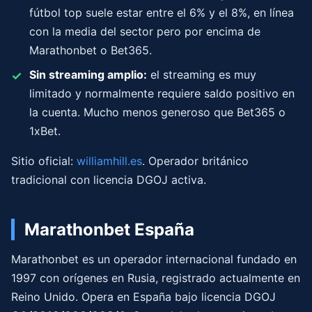
fútbol top suele estar entre el 6% y el 8%, en línea
con la media del sector pero por encima de
Marathonbet o Bet365.
Sin streaming amplio:
el streaming es muy
limitado y normalmente requiere saldo positivo en
la cuenta. Mucho menos generoso que Bet365 o
1xBet.
Sitio oficial:
williamhill.es
. Operador británico
tradicional con licencia DGOJ activa.
Marathonbet España
Marathonbet es un operador internacional fundado en
1997 con orígenes en Rusia, registrado actualmente en
Reino Unido. Opera en España bajo licencia DGOJ