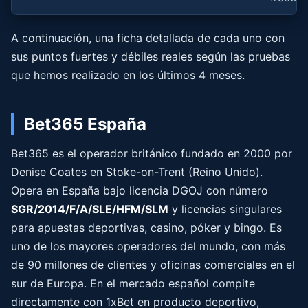
A continuación, una ficha detallada de cada uno con
sus puntos fuertes y débiles reales según las pruebas
que hemos realizado en los últimos 4 meses.
Bet365 España
Bet365 es el operador británico fundado en 2000 por
Denise Coates en Stoke-on-Trent (Reino Unido).
Opera en España bajo licencia DGOJ con número
SGR/2014/F/A/SLE/HFM/SLM
y licencias singulares
para apuestas deportivas, casino, póker y bingo. Es
uno de los mayores operadores del mundo, con más
de 90 millones de clientes y oficinas comerciales en el
sur de Europa. En el mercado español compite
directamente con 1xBet en producto deportivo,