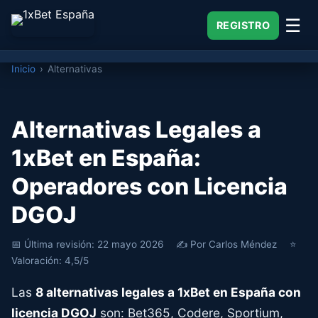
☰
REGISTRO
Opiniones
Inicio
Alternativas
Alternativas Legales a
1xBet en España:
Operadores con Licencia
DGOJ
📅 Última revisión: 22 mayo 2026
✍️ Por Carlos Méndez
⭐
Valoración: 4,5/5
Las
8 alternativas legales a 1xBet en España con
licencia DGOJ
son: Bet365, Codere, Sportium,