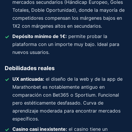
mercados secundarios (Hándicap Europeo, Goles
Totales, Doble Oportunidad), donde la mayoría de
competidores compensan los márgenes bajos en
1X2 con márgenes altos en secundarios.
Depósito mínimo de 1€:
permite probar la
plataforma con un importe muy bajo. Ideal para
nuevos usuarios.
Debilidades reales
UX anticuada:
el diseño de la web y de la app de
Marathonbet es notablemente antiguo en
comparación con Bet365 o Sportium. Funcional
pero estéticamente desfasado. Curva de
aprendizaje moderada para encontrar mercados
específicos.
Casino casi inexistente:
el casino tiene un