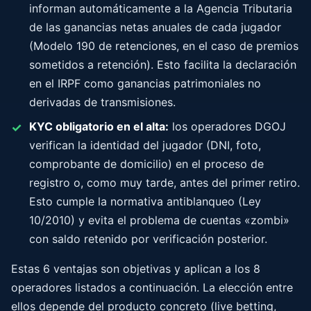
informan automáticamente a la Agencia Tributaria
de las ganancias netas anuales de cada jugador
(Modelo 190 de retenciones, en el caso de premios
sometidos a retención). Esto facilita la declaración
en el IRPF como ganancias patrimoniales no
derivadas de transmisiones.
KYC obligatorio en el alta:
los operadores DGOJ
verifican la identidad del jugador (DNI, foto,
comprobante de domicilio) en el proceso de
registro o, como muy tarde, antes del primer retiro.
Esto cumple la normativa antiblanqueo (Ley
10/2010) y evita el problema de cuentas «zombi»
con saldo retenido por verificación posterior.
Estas 6 ventajas son objetivas y aplican a los 8
operadores listados a continuación. La elección entre
ellos depende del producto concreto (live betting,