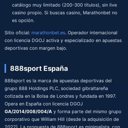
catálogo muy limitado (200-300 títulos), sin live
casino propio. Si buscas casino, Marathonbet no
es opción.
Sitio oficial:
marathonbet.es
. Operador internacional
con licencia DGOJ activa y especializado en apuestas
deportivas con margen bajo.
888sport España
888sport es la marca de apuestas deportivas del
grupo 888 Holdings PLC, sociedad gibraltareña
cotizada en la Bolsa de Londres y fundada en 1997.
Opera en España con licencia DGOJ
GA/2014/008/004/A
y forma parte del mismo grupo
corporativo que William Hill (desde la adquisición de
2022). La propuesta de 888sport es minimalista, con