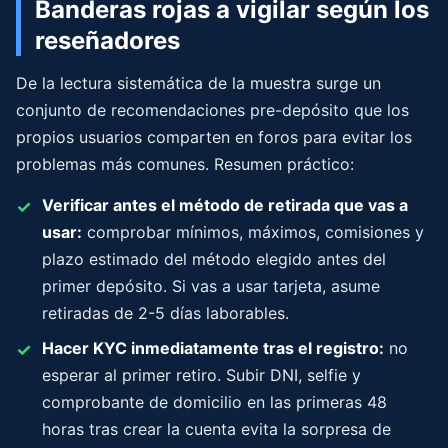
Banderas rojas a vigilar según los
reseñadores
De la lectura sistemática de la muestra surge un
conjunto de recomendaciones pre-depósito que los
propios usuarios comparten en foros para evitar los
problemas más comunes. Resumen práctico:
Verificar antes el método de retirada que vas a
usar:
comprobar mínimos, máximos, comisiones y
plazo estimado del método elegido antes del
primer depósito. Si vas a usar tarjeta, asume
retiradas de 2-5 días laborables.
Hacer KYC inmediatamente tras el registro:
no
esperar al primer retiro. Subir DNI, selfie y
comprobante de domicilio en las primeras 48
horas tras crear la cuenta evita la sorpresa de