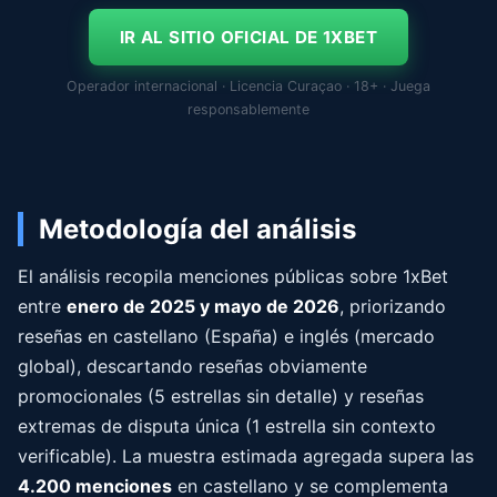
IR AL SITIO OFICIAL DE 1XBET
Operador internacional · Licencia Curaçao · 18+ · Juega
responsablemente
Metodología del análisis
El análisis recopila menciones públicas sobre 1xBet
entre
enero de 2025 y mayo de 2026
, priorizando
reseñas en castellano (España) e inglés (mercado
global), descartando reseñas obviamente
promocionales (5 estrellas sin detalle) y reseñas
extremas de disputa única (1 estrella sin contexto
verificable). La muestra estimada agregada supera las
4.200 menciones
en castellano y se complementa