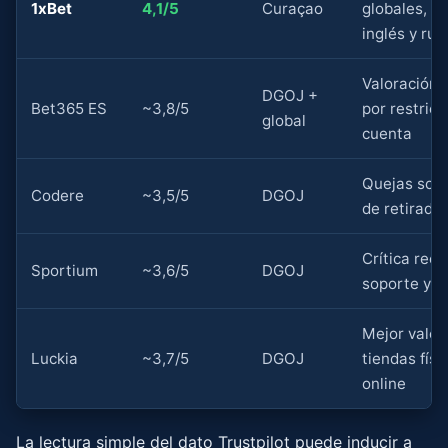
1xBet
4,1/5
Curaçao
globales, m
inglés y rus
Valoración 
DGOJ +
Bet365 ES
~3,8/5
por restric
global
cuenta
Quejas sobr
Codere
~3,5/5
DGOJ
de retirada 
Crítica recu
Sportium
~3,6/5
DGOJ
soporte y a
Mejor valor
Luckia
~3,7/5
DGOJ
tiendas físi
online
La lectura simple del dato Trustpilot puede inducir a