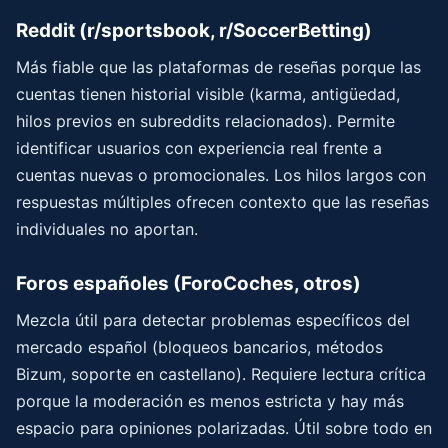
Reddit (r/sportsbook, r/SoccerBetting)
Más fiable que las plataformas de reseñas porque las
cuentas tienen historial visible (karma, antigüedad,
hilos previos en subreddits relacionados). Permite
identificar usuarios con experiencia real frente a
cuentas nuevas o promocionales. Los hilos largos con
respuestas múltiples ofrecen contexto que las reseñas
individuales no aportan.
Foros españoles (ForoCoches, otros)
Mezcla útil para detectar problemas específicos del
mercado español (bloqueos bancarios, métodos
Bizum, soporte en castellano). Requiere lectura crítica
porque la moderación es menos estricta y hay más
espacio para opiniones polarizadas. Útil sobre todo en