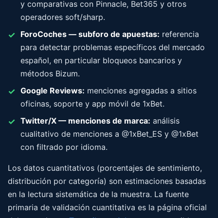
y comparativas con Pinnacle, Bet365 y otros
operadores soft/sharp.
ForoCoches — subforo de apuestas:
referencia
para detectar problemas específicos del mercado
español, en particular bloqueos bancarios y
métodos Bizum.
Google Reviews:
menciones agregadas a sitios
oficinas, soporte y app móvil de 1xBet.
Twitter/X — menciones de marca:
análisis
cualitativo de menciones a @1xBet_ES y @1xBet
con filtrado por idioma.
Los datos cuantitativos (porcentajes de sentimiento,
distribución por categoría) son estimaciones basadas
en la lectura sistemática de la muestra. La fuente
primaria de validación cuantitativa es la página oficial