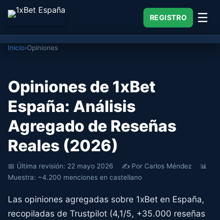
☰
REGISTRO
Opiniones
Inicio
›
Opiniones
Opiniones de 1xBet
España: Análisis
Agregado de Reseñas
Reales (2026)
📅 Última revisión: 22 mayo 2026
✍️ Por Carlos Méndez
📊
Muestra: ~4.200 menciones en castellano
Las opiniones agregadas sobre 1xBet en España,
recopiladas de Trustpilot (4,1/5, +35.000 reseñas