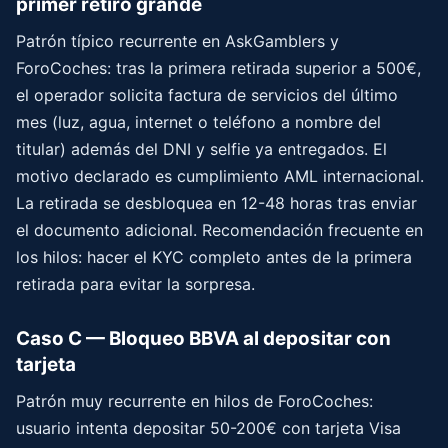
primer retiro grande
Patrón típico recurrente en AskGamblers y
ForoCoches: tras la primera retirada superior a 500€,
el operador solicita factura de servicios del último
mes (luz, agua, internet o teléfono a nombre del
titular) además del DNI y selfie ya entregados. El
motivo declarado es cumplimiento AML internacional.
La retirada se desbloquea en 12-48 horas tras enviar
el documento adicional. Recomendación frecuente en
los hilos: hacer el KYC completo antes de la primera
retirada para evitar la sorpresa.
Caso C — Bloqueo BBVA al depositar con
tarjeta
Patrón muy recurrente en hilos de ForoCoches:
usuario intenta depositar 50-200€ con tarjeta Visa