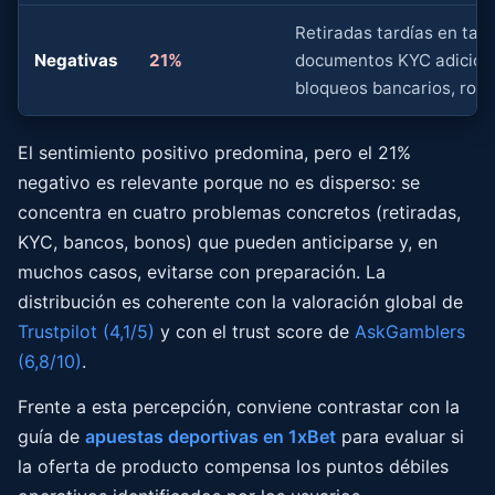
Retiradas tardías en tarj
Negativas
21%
documentos KYC adicion
bloqueos bancarios, roll
El sentimiento positivo predomina, pero el 21%
negativo es relevante porque no es disperso: se
concentra en cuatro problemas concretos (retiradas,
KYC, bancos, bonos) que pueden anticiparse y, en
muchos casos, evitarse con preparación. La
distribución es coherente con la valoración global de
Trustpilot (4,1/5)
y con el trust score de
AskGamblers
(6,8/10)
.
Frente a esta percepción, conviene contrastar con la
guía de
apuestas deportivas en 1xBet
para evaluar si
la oferta de producto compensa los puntos débiles